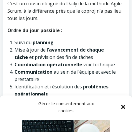
C’est un cousin éloigné du Daily de la méthode Agile
Scrum, à la différence près que le coproj n’a pas lieu
tous les jours.
Ordre du jour possible :
Suivi du
planning
Mise à jour de l
‘avancement de chaque
tâche
et prévision des fin de tâches
Coordination opérationnelle
voir technique
Communication
au sein de l’équipe et avec le
prestataire
Identification et résolution des
problèmes
opérationnels
Gérer le consentement aux
En général, la réunion est animée par le chef de
cookies
projet. Sauf de manière exceptionnelle, le
sponsor
ne participe pas à ces meetings.