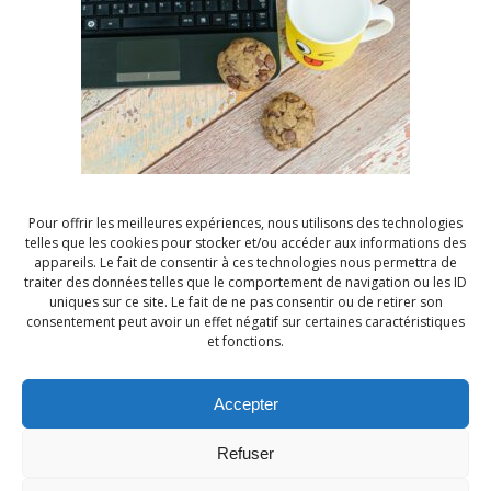
Différences avec le
comité de pilotage
Alors que le « COPIL » est un organe de gouvernance
stratégique qui supervise le projet,
le comité de
projet se concentre sur le côté opérationnel
du projet
. Le coproj est axé sur les détails, sur les
Pour offrir les meilleures expériences, nous utilisons des technologies
encours et les tâches. Les membres du comité ne
telles que les cookies pour stocker et/ou accéder aux informations des
sont donc pas les mêmes. Dans
le comité de pilotage
,
appareils. Le fait de consentir à ces technologies nous permettra de
traiter des données telles que le comportement de navigation ou les ID
il s’agit de membre du comité de direction, dans
uniques sur ce site. Le fait de ne pas consentir ou de retirer son
l’autre, des membres de l’équipe projet.
consentement peut avoir un effet négatif sur certaines caractéristiques
et fonctions.
Attention à ne pas confondre ces instances et à
ne pas multiplier les réunions
. Pour garder une
Accepter
bonne efficacité, elles doivent être animées
correctement et s’assurer qu’elles ne se
Refuser
transforment pas en discussion interminable.