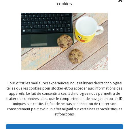
cookies
certifications et de formations reconnues dans le
domaine de la gestion de projets, telles que celles
offertes par le Project Management Institute (PMI),
l’International Coaching Federation (ICF) ou
l’Association for Talent Development (ATD). Ces
certifications garantissent que le coach dispose des
connaissances théoriques et pratiques nécessaires
pour vous guider efficacement dans votre démarche
de développement professionnel.
Expérience pertinente
Pour offrir les meilleures expériences, nous utilisons des technologies
telles que les cookies pour stocker et/ou accéder aux informations des
Assurez-vous que le coach a une expérience
appareils. Le fait de consentir à ces technologies nous permettra de
significative dans la gestion de projets similaires au
traiter des données telles que le comportement de navigation ou les ID
uniques sur ce site. Le fait de ne pas consentir ou de retirer son
vôtre, afin qu’il puisse comprendre les contextes, les
consentement peut avoir un effet négatif sur certaines caractéristiques
contraintes et les opportunités propres à votre
et fonctions.
secteur d’activité. Demandez également au coach de
vous fournir des exemples concrets de réussites