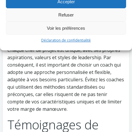
Accepter
obtenues avec d’autres clients, afin de vous assurer
qu’il est bien outillé pour vous soutenir dans votre
Refuser
progression.
Voir les préférences
Approche personnalisée
Déclaration de confidentialité
Chaque chef de projet est unique, avec ses propres
aspirations, valeurs et styles de leadership. Par
conséquent, il est important de choisir un coach qui
adopte une approche personnalisée et flexible,
adaptée à vos besoins particuliers. Évitez les coaches
qui utilisent des méthodes standardisées ou
préconçues, car elles risquent de ne pas tenir
compte de vos caractéristiques uniques et de limiter
votre marge de manœuvre.
Témoignages de