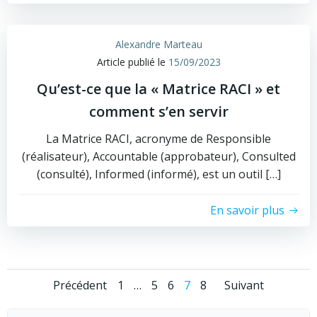
Alexandre Marteau
Article publié le
15/09/2023
Qu’est-ce que la « Matrice RACI » et
comment s’en servir
La Matrice RACI, acronyme de Responsible
(réalisateur), Accountable (approbateur), Consulted
(consulté), Informed (informé), est un outil […]
En savoir plus
Posts
Posts
Posts
Page
Page
Page
Page
Page
Précédent
1
…
5
6
7
8
Suivant
Rechercher