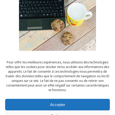
Vincent POMMIER
Article publié le
18/09/2023
Le rôle des équipes RH et SIRH dans nos
entreprises
Le rôle des ressources humaines dans nos
entreprises évolue rapidement, porté en grande
Pour offrir les meilleures expériences, nous utilisons des technologies
telles que les cookies pour stocker et/ou accéder aux informations des
partie par l’essor […]
appareils. Le fait de consentir à ces technologies nous permettra de
traiter des données telles que le comportement de navigation ou les ID
En savoir plus
uniques sur ce site. Le fait de ne pas consentir ou de retirer son
consentement peut avoir un effet négatif sur certaines caractéristiques
et fonctions.
Accepter