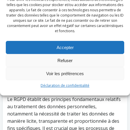
Les processus de
telles que les cookies pour stocker et/ou accéder aux informations des
appareils. Le fait de consentir à ces technologies nous permettra de
traitement des données
traiter des données telles que le comportement de navigation ou les ID
uniques sur ce site. Le fait de ne pas consentir ou de retirer son
consentement peut avoir un effet négatif sur certaines caractéristiques
respectent-ils les
et fonctions.
principes de légalité, de
Accepter
transparence et de
Refuser
minimisation des
Voir les préférences
données du RGPD?
Déclaration de confidentialité
Le RGPD établit des principes fondamentaux relatifs
au traitement des données personnelles,
notamment la nécessité de traiter les données de
manière licite, transparente et proportionnée à des
fins spécifiques. Il est crucial que les processus de