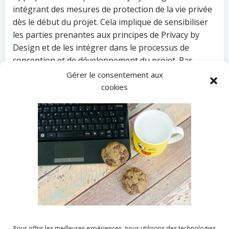
intégrant des mesures de protection de la vie privée
dès le début du projet. Cela implique de sensibiliser
les parties prenantes aux principes de Privacy by
Design et de les intégrer dans le processus de
conception et de développement du projet. Par
exemple, il est recommandé de mettre en place des
Gérer le consentement aux
mécanismes de pseudonymisation des données dès
cookies
leur collecte, afin de minimiser les risques de
violation de la vie privée en cas de compromission
des données. De plus, limiter la collecte des données
au strict nécessaire pour atteindre les objectifs du
projet permet de réduire les risques associés au
traitement excessif des données et de garantir le
respect du principe de minimisation des données du
RGPD.
Pour offrir les meilleures expériences, nous utilisons des technologies