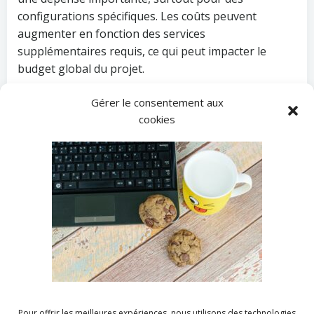
configurations spécifiques. Les coûts peuvent
augmenter en fonction des services
supplémentaires requis, ce qui peut impacter le
budget global du projet.
Gérer le consentement aux
cookies
Personnalisation limitée
Les hébergeurs historiques imposent parfois des
restrictions sur la personnalisation de
l’infrastructure. Certains paramètres de
configuration peuvent être prédéfinis, ce qui peut
limiter la flexibilité pour des projets nécessitant des
configurations spécifiques.
Pour offrir les meilleures expériences, nous utilisons des technologies