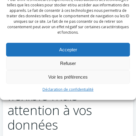
telles que les cookies pour stocker et/ou accéder aux informations des
appareils. Le fait de consentir à ces technologies nous permettra de
traiter des données telles que le comportement de navigation ou les ID
uniques sur ce site. Le fait de ne pas consentir ou de retirer son
Les entreprises doivent évaluer la balance entre le
consentement peut avoir un effet négatif sur certaines caractéristiques
et fonctions.
niveau de personnalisation nécessaire et la prévision
financière pour déterminer si cette option convient à
leurs besoins en gestion de projet informatique.
Accepter
Refuser
Hébergeur Cloud :
Voir les préférences
flexible mais
Déclaration de confidentialité
attention à vos
données