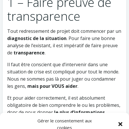
1 – Faire preuve de
transparence
Tout redressement de projet doit commencer par un
diagnostic de la situation
. Pour faire une bonne
analyse de l’existant, il est impératif de faire preuve
de
transparence
.
Il faut être conscient que d’intervenir dans une
situation de crise est compliqué pour tout le monde.
Nous ne sommes pas là pour juger ou condamner
les gens,
mais pour VOUS aider
.
Et pour aider correctement, il est absolument
obligatoire de bien comprendre le ou les problèmes,
donc de nous donner
le plus d’informations
possibles et de façon honnête et transparente.
Gérer le consentement aux
cookies