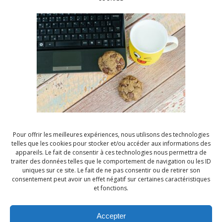
2 – Etre prêt à
accepter les constats
(même lorsqu’ils
sont difficiles ou
dérangeants)
L’intérêt d’un intervenant extérieur est d’avoir un
Pour offrir les meilleures expériences, nous utilisons des technologies
nouveau regard sur la situation
. Il est assez
telles que les cookies pour stocker et/ou accéder aux informations des
appareils. Le fait de consentir à ces technologies nous permettra de
fréquent d’arriver à des constats qui peuvent vous
traiter des données telles que le comportement de navigation ou les ID
bousculer dans vos habitudes
, dans vos certitudes.
uniques sur ce site. Le fait de ne pas consentir ou de retirer son
consentement peut avoir un effet négatif sur certaines caractéristiques
Nous ne sommes pas fan de la politique de
et fonctions.
l’autruche. En revanche, nous sommes là pour
donner notre point de vue et
nos préconisations
.
Accepter