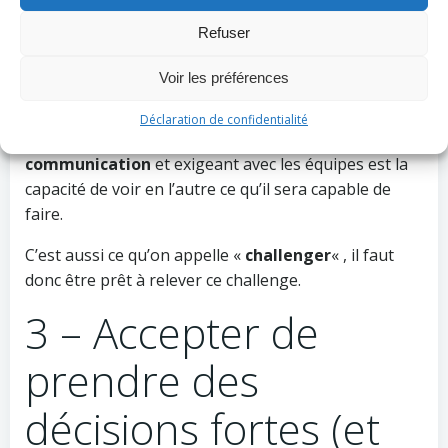
Une fois de plus, nous ne sommes pas là pour juger
Refuser
ni condamner,
mais pour VOUS aider
.
Voir les préférences
L’art de la communication est de dire les choses de la
bonne manière et surtout avec le bon « regard ». De
Déclaration de confidentialité
mon point de vue, être
vrai dans sa
communication
et exigeant avec les équipes est la
capacité de voir en l’autre ce qu’il sera capable de
faire.
C’est aussi ce qu’on appelle «
challenger
« , il faut
donc être prêt à relever ce challenge.
3 – Accepter de
prendre des
décisions fortes (et